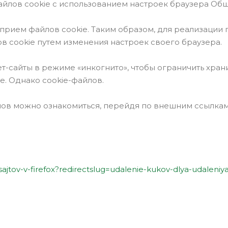
йлов cookie с использованием настроек браузера Общ
прием файлов cookie. Таким образом, для реализации п
в cookie путем изменения настроек своего браузера.
ет-сайты в режиме «инкогнито», чтобы ограничить хр
e. Однако cookie-файлов.
лов можно ознакомиться, перейдя по внешним ссылка
-sajtov-v-firefox?redirectslug=udalenie-kukov-dlya-udaleniy