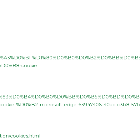
ences/#%D0%A3%D0%BF%D1%80%D0%B0%D0%B2%D0%BB%D
0%B8-cookie
t-edge/%D1%83%D0%B4%D0%B0%D0%BB%D0%B5%D0%BD%D0%
-%D0%B2-microsoft-edge-63947406-40ac-c3b8-57b
tion/cookies.html