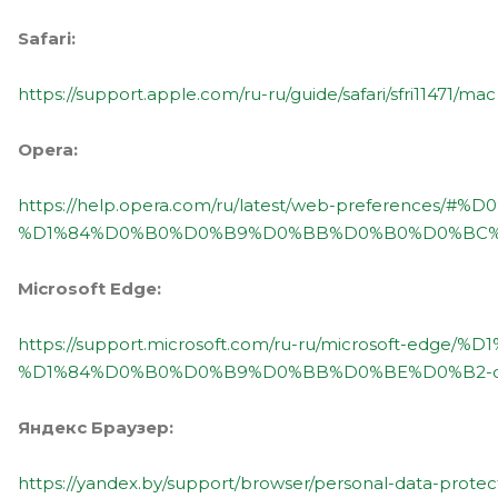
Safari:
https://support.apple.com/ru-ru/guide/safari/sfri11471/mac
Opera:
https://help.opera.com/ru/latest/web-prefer
%D1%84%D0%B0%D0%B9%D0%BB%D0%B0%D0%BC%D
Microsoft Edge:
https://support.microsoft.com/ru-ru/microsof
%D1%84%D0%B0%D0%B9%D0%BB%D0%BE%D0%B2-cookie
Яндекс Браузер:
https://yandex.by/support/browser/personal-data-protec