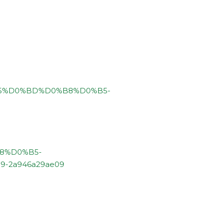
0%B5%D0%BD%D0%B8%D0%B5-
B8%D0%B5-
9-2a946a29ae09